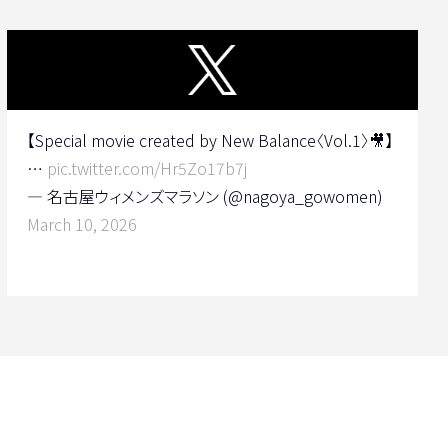
【Special movie created by New Balance〈Vol.1〉🎥】
…
pic.twitter.com/Hr5Zo17b7j
— 名古屋ウィメンズマラソン (@nagoya_gowomen)
March 10, 2026