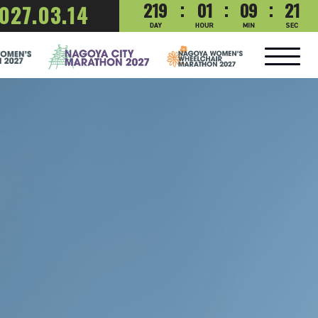
219
01
09
20
027.03.14